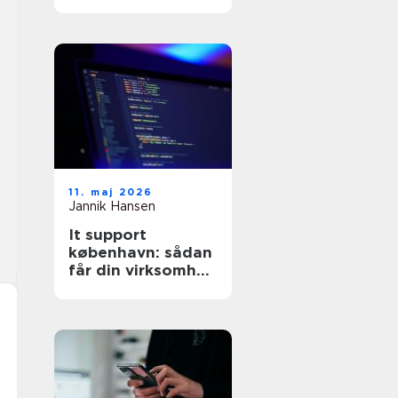
11. maj 2026
Jannik Hansen
It support
københavn: sådan
får din virksomhed
stabil og sikker it-
drift