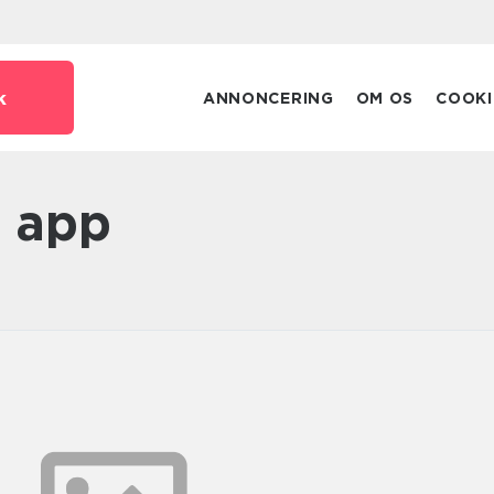
k
ANNONCERING
OM OS
COOKI
t app