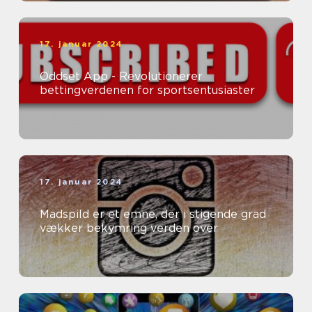
17. januar 2024
Oddset App - Revolutionerer
bettingverdenen for sportsentusiaster
17. januar 2024
Madspild er et emne, der i stigende grad
vækker bekymring verden over