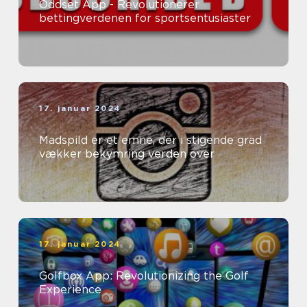
Oddset App - Revolutionerer
bettingverdenen for sportsentusiaster
17. januar 2024
Madspild er et emne, der i stigende grad
vækker bekymring verden over
17. januar 2024
Golfbox App: Revolutionizing the Golf
Experience