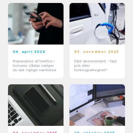
04. april 2026
03. november 2025
Reparation af telefon i
Elbil abonnement – fast
horsens: sådan vælger
pris eller
du det rigtige værksted
forbrugsafregnet?