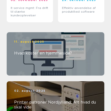
02. november 2025
29. oktober 2025
It service mgmt: Fra drift
Effektiv anvendelse af
til stærke
produkttest software
kundeoplevelser
11. august 2025
Hvad koster en hjemmeside?
02. august 2025
Printer patroner Nordjylland: Alt hvad du
skal vide