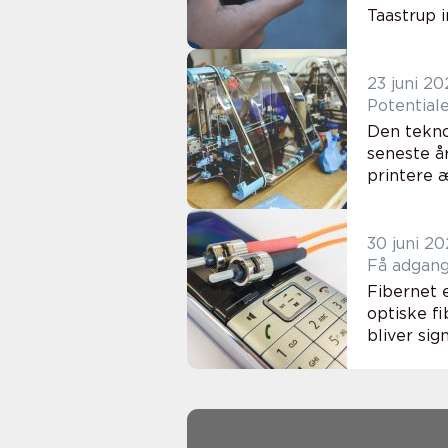
Taastrup in
23 juni 2
Potentiale
Den teknol
seneste år
printere æ
30 juni 20
Få adgang
Fibernet e
optiske fi
bliver sig