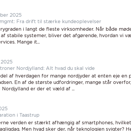
ber 2025
 mgmt: Fra drift til stærke kundeoplevelser
t rygraden i langt de fleste virksomheder. Når både mød
af stabile systemer, bliver det afgørende, hvordan vi væ
rvices. Mange it...
 2025
troner Nordjylland: Alt hvad du skal vide
 del af hverdagen for mange nordjyder at enten eje en 
dsen. En af de største udfordringer, mange står overfor,
I Nordjylland er der et væld af ...
2025
ration i Taastrup
ne verden er stærkt afhængig af smartphones, hvilket 
dagligdag. Men hvad sker der, når teknologien svigter? 