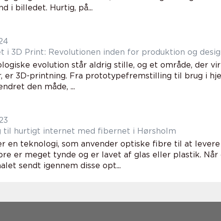
d i billedet. Hurtig, på...
024
t i 3D Print: Revolutionen inden for produktion og desi
ogiske evolution står aldrig stille, og et område, der v
, er 3D-printning. Fra prototypefremstilling til brug i h
ndret den måde, ...
23
 til hurtigt internet med fibernet i Hørsholm
r en teknologi, som anvender optiske fibre til at levere 
bre er meget tynde og er lavet af glas eller plastik. Når 
nalet sendt igennem disse opt...