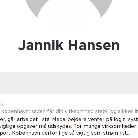
Jannik Hansen
26
 københavn: sådan får din virksomhed stabil og sikker it
ller, går arbejdet i stå. Medarbejdere venter på login, sy
g vigtige opgaver må udskydes. For mange virksomheder 
ort København derfor lige så vigtig som strøm i st...