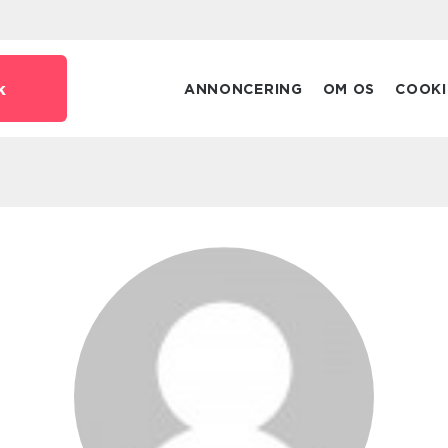
k
ANNONCERING
OM OS
COOKI