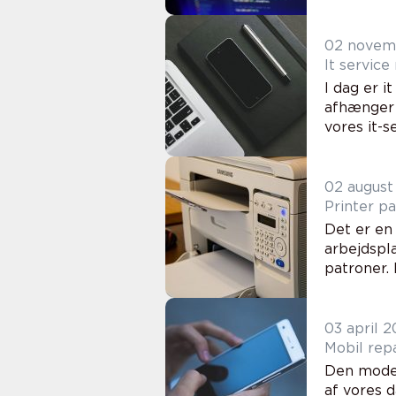
02 novem
It service
I dag er i
afhænger 
vores it-se
02 august
Printer pa
Det er en
arbejdspla
patroner. 
03 april 
Mobil repa
Den moder
af vores 