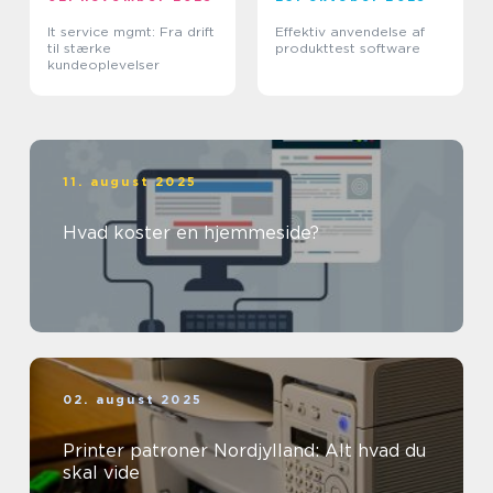
It service mgmt: Fra drift
Effektiv anvendelse af
til stærke
produkttest software
kundeoplevelser
11. august 2025
Hvad koster en hjemmeside?
02. august 2025
Printer patroner Nordjylland: Alt hvad du
skal vide