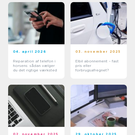
04. april 2026
03. november 2025
Reparation af telefon i
Elbil abonnement – fast
horsens: sådan vælger
pris eller
du det rigtige værksted
forbrugsafregnet?
02. november 2025
29. oktober 2025