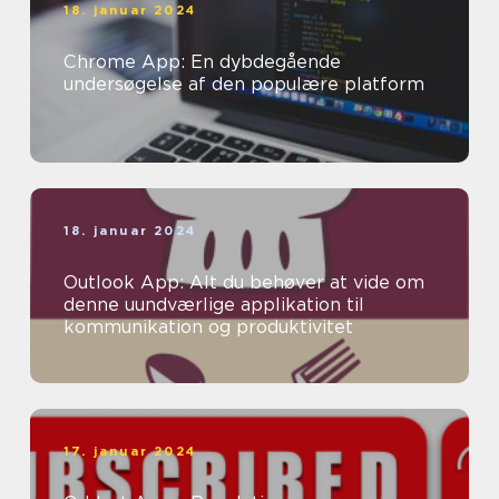
18. januar 2024
Chrome App: En dybdegående
undersøgelse af den populære platform
18. januar 2024
Outlook App: Alt du behøver at vide om
denne uundværlige applikation til
kommunikation og produktivitet
17. januar 2024