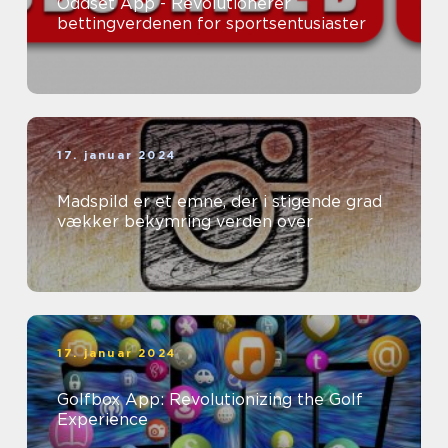
Oddset App - Revolutionerer
bettingverdenen for sportsentusiaster
17. januar 2024
Madspild er et emne, der i stigende grad
vækker bekymring verden over
17. januar 2024
Golfbox App: Revolutionizing the Golf
Experience