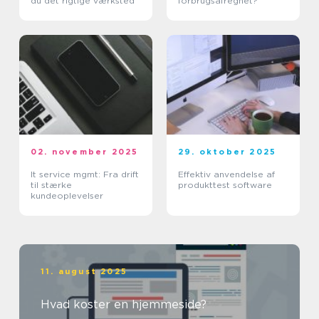
du det rigtige værksted
forbrugsafregnet?
02. november 2025
29. oktober 2025
It service mgmt: Fra drift
Effektiv anvendelse af
til stærke
produkttest software
kundeoplevelser
11. august 2025
Hvad koster en hjemmeside?