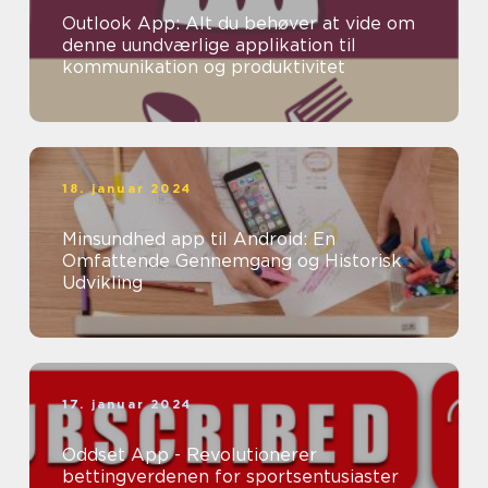
Outlook App: Alt du behøver at vide om
denne uundværlige applikation til
kommunikation og produktivitet
18. januar 2024
Minsundhed app til Android: En
Omfattende Gennemgang og Historisk
Udvikling
17. januar 2024
Oddset App - Revolutionerer
bettingverdenen for sportsentusiaster