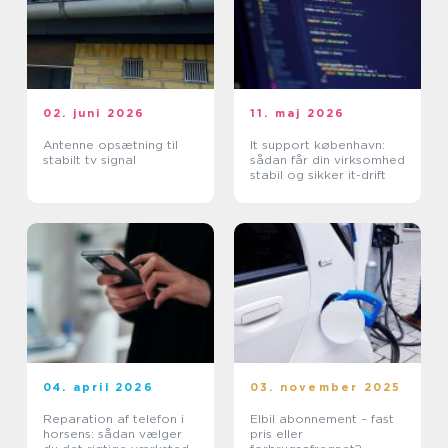
02. juni 2026
11. maj 2026
Antenne opsætning til
It support københavn:
stabilt tv signal
sådan får din virksomhed
stabil og sikker it-drift
04. april 2026
03. november 2025
Reparation af telefon i
Elbil abonnement – fast
horsens: sådan vælger
pris eller