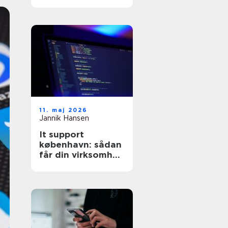
11. maj 2026
Jannik Hansen
It support
københavn: sådan
får din virksomhed
stabil og sikker it-
drift