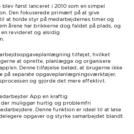
lev først lanceret i 2010 som en simpel
ion. Den fokuserede primært på at give
til at holde styr på medarbejdernes timer og
em årene har brikkerne dog faldet på plads, og
l en revideret og alsidig
n.
l arbejdsopgaveplanlægning tilføjet, hvilket
ugerne at oprette, planlægge og organisere
pp’en. Denne tilføjelse betød, at brugerne ikke
le på separate opgaveplanlægningsværktøjer,
dsprocessen og gjorde det mere effektivt.
Medarbejder App en kraftig
 der muliggør hurtig og problemfri
arbejdere. Denne funktion er ideel til at løse
 delegere opgaver og styrke samarbejdet blandt