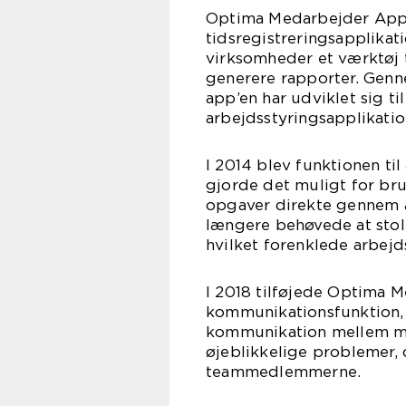
Optima Medarbejder App b
tidsregistreringsapplikat
virksomheder et værktøj 
generere rapporter. Genn
app’en har udviklet sig ti
arbejdsstyringsapplikatio
I 2014 blev funktionen ti
gjorde det muligt for br
opgaver direkte gennem a
længere behøvede at sto
hvilket forenklede arbej
I 2018 tilføjede Optima 
kommunikationsfunktion,
kommunikation mellem med
øjeblikkelige problemer,
teammedlemmerne.