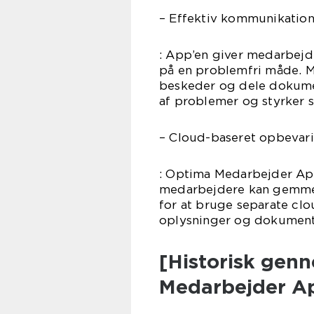
– Effektiv kommunikatio
: App’en giver medarbej
på en problemfri måde. 
beskeder og dele dokumen
af problemer og styrker s
– Cloud-baseret opbevar
: Optima Medarbejder App
medarbejdere kan gemme o
for at bruge separate clou
oplysninger og dokumenter
[Historisk gen
Medarbejder A