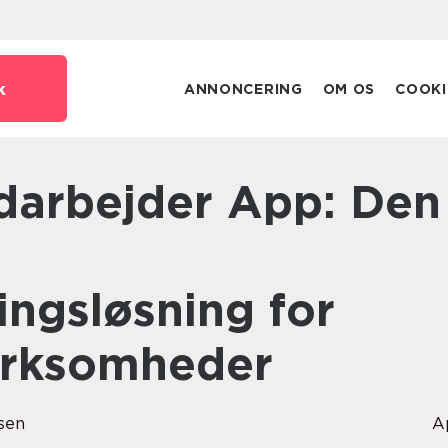
k
ANNONCERING
OM OS
COOKI
ingsløsning for
irksomheder
sen
A