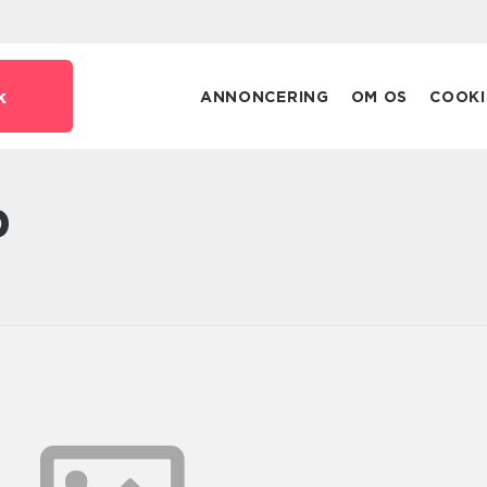
k
ANNONCERING
OM OS
COOKI
p