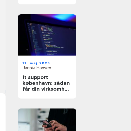
11. maj 2026
Jannik Hansen
It support
københavn: sådan
får din virksomhed
stabil og sikker it-
drift