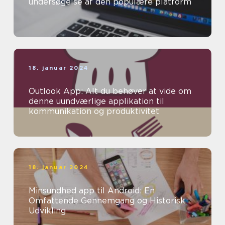
undersøgelse af den populære platform
18. januar 2024
Outlook App: Alt du behøver at vide om
denne uundværlige applikation til
kommunikation og produktivitet
18. januar 2024
Minsundhed app til Android: En
Omfattende Gennemgang og Historisk
Udvikling