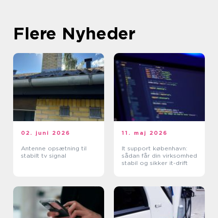
Flere Nyheder
02. juni 2026
11. maj 2026
Antenne opsætning til
It support københavn:
stabilt tv signal
sådan får din virksomhed
stabil og sikker it-drift