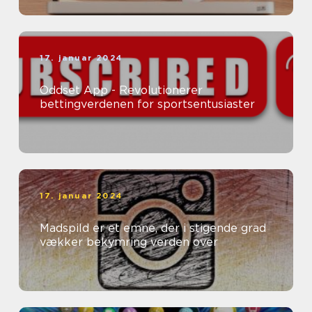
17. januar 2024
Oddset App - Revolutionerer
bettingverdenen for sportsentusiaster
17. januar 2024
Madspild er et emne, der i stigende grad
vækker bekymring verden over