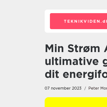
TEKNIKVIDEN.
d
Min Strøm App Android – Den
ultimative 
dit energif
07 november 2023
Peter Mo