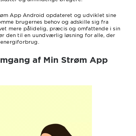
røm App Android opdateret og udviklet sine
omme brugernes behov og adskille sig fra
et mere pålidelig, præcis og omfattende i sin
r den til en uundværlig løsning for alle, der
 energiforbrug.
emgang af Min Strøm App