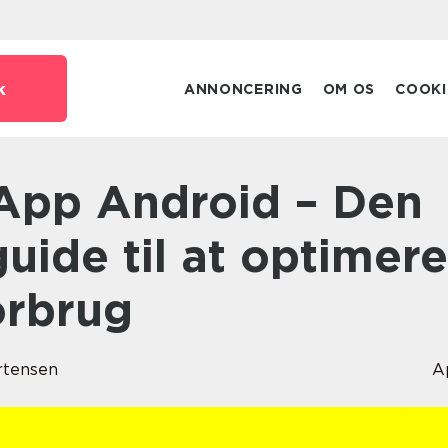
k
ANNONCERING
OM OS
COOKI
guide til at optimere
orbrug
rtensen
A