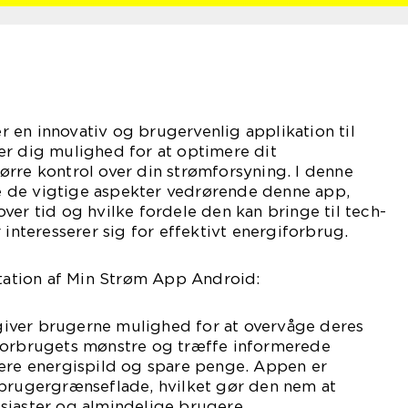
 en innovativ og brugervenlig applikation til
er dig mulighed for at optimere dit
rre kontrol over din strømforsyning. I denne
lle de vigtige aspekter vedrørende denne app,
ver tid og hvilke fordele den kan bringe til tech-
 interesserer sig for effektivt energiforbrug.
tion af Min Strøm App Android:
iver brugerne mulighed for at overvåge deres
forbrugets mønstre og træffe informerede
cere energispild og spare penge. Appen er
 brugergrænseflade, hvilket gør den nem at
siaster og almindelige brugere.