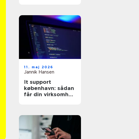
11. maj 2026
Jannik Hansen
It support
københavn: sådan
får din virksomhed
stabil og sikker it-
drift