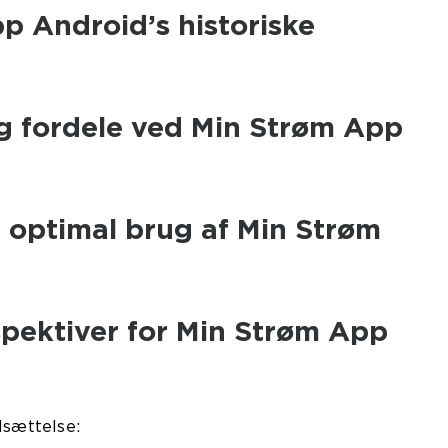
p Android’s historiske
og fordele ved Min Strøm App
il optimal brug af Min Strøm
spektiver for Min Strøm App
dsættelse: