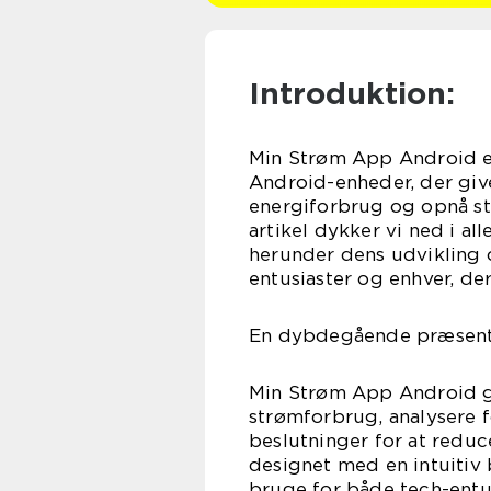
Introduktion:
Min Strøm App Android er
Android-enheder, der giv
energiforbrug og opnå stø
artikel dykker vi ned i a
herunder dens udvikling o
entusiaster og enhver, der
En dybdegående præsenta
Min Strøm App Android g
strømforbrug, analysere 
beslutninger for at redu
designet med en intuitiv
bruge for både tech-entu