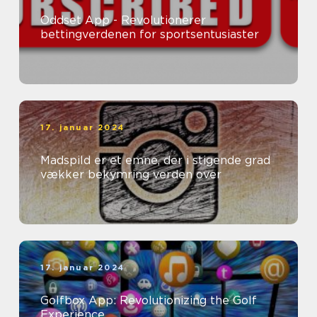
Oddset App - Revolutionerer
bettingverdenen for sportsentusiaster
17. januar 2024
Madspild er et emne, der i stigende grad
vækker bekymring verden over
17. januar 2024
Golfbox App: Revolutionizing the Golf
Experience