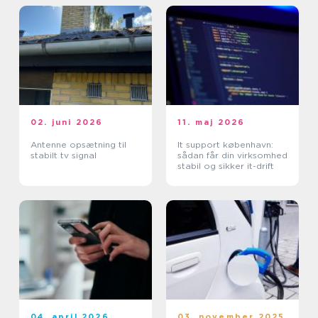
02. juni 2026
11. maj 2026
Antenne opsætning til
It support københavn:
stabilt tv signal
sådan får din virksomhed
stabil og sikker it-drift
04. april 2026
03. november 2025