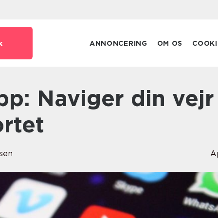
k
ANNONCERING
OM OS
COOKI
ortet
sen
A