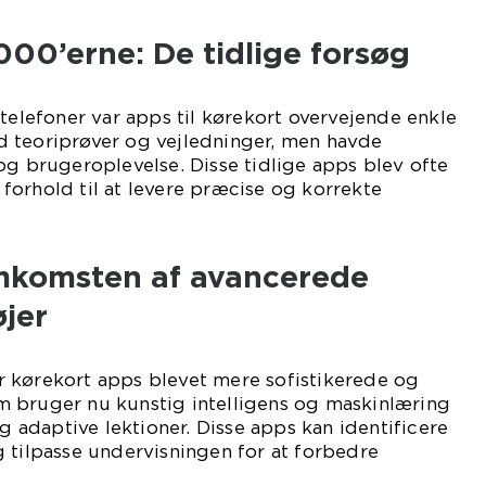
00’erne: De tidlige forsøg
ltelefoner var apps til kørekort overvejende enkle
 teoriprøver og vejledninger, men havde
og brugeroplevelse. Disse tidlige apps blev ofte
orhold til at levere præcise og korrekte
mkomsten af avancerede
jer
 er kørekort apps blevet mere sofistikerede og
 bruger nu kunstig intelligens og maskinlæring
og adaptive lektioner. Disse apps kan identificere
 tilpasse undervisningen for at forbedre