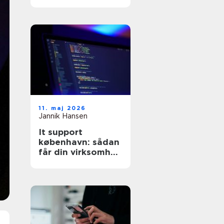
11. maj 2026
Jannik Hansen
It support
københavn: sådan
får din virksomhed
stabil og sikker it-
drift