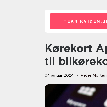
TEKNIKVIDEN.
d
Kørekort App: Naviger din vejr
til bilkørek
04 januar 2024
Peter Morten