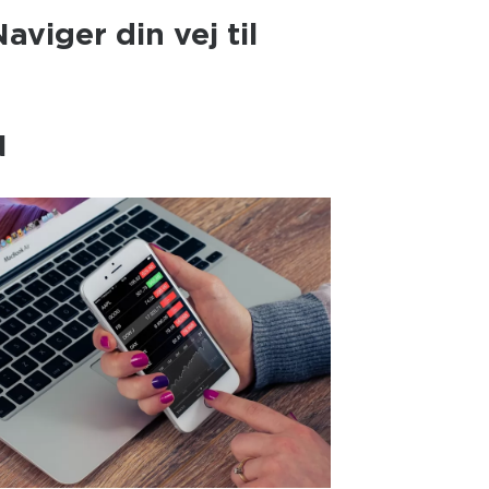
aviger din vej til
N