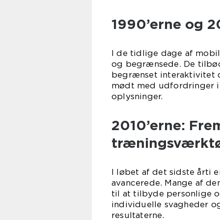
1990’erne og 20
I de tidlige dage af mobi
og begrænsede. De tilbød
begrænset interaktivitet 
mødt med udfordringer i f
oplysninger.
2010’erne: Fre
træningsværktø
I løbet af det sidste årti
avancerede. Mange af dem
til at tilbyde personlige 
individuelle svagheder og
resultaterne.