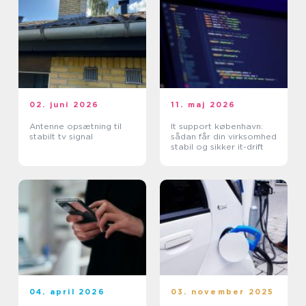
02. juni 2026
11. maj 2026
Antenne opsætning til
It support københavn:
stabilt tv signal
sådan får din virksomhed
stabil og sikker it-drift
04. april 2026
03. november 2025