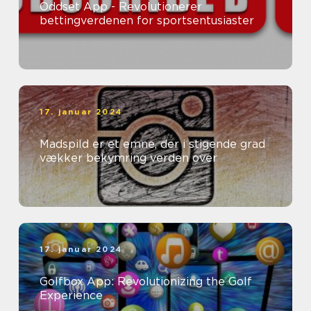
Oddset App - Revolutionerer
bettingverdenen for sportsentusiaster
17. januar 2024
Madspild er et emne, der i stigende grad
vækker bekymring verden over
17. januar 2024
Golfbox App: Revolutionizing the Golf
Experience