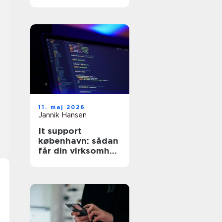
11. maj 2026
Jannik Hansen
It support
københavn: sådan
får din virksomhed
stabil og sikker it-
drift