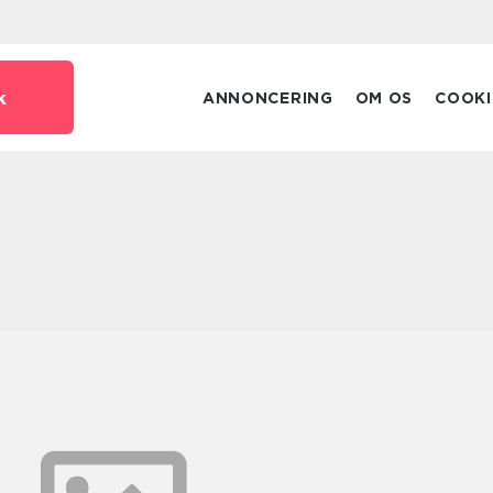
k
ANNONCERING
OM OS
COOKI