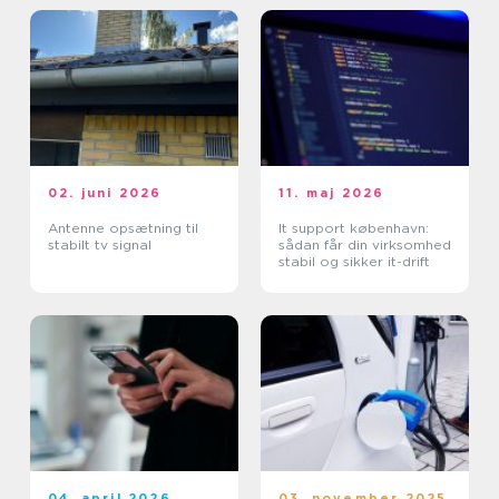
02. juni 2026
11. maj 2026
Antenne opsætning til
It support københavn:
stabilt tv signal
sådan får din virksomhed
stabil og sikker it-drift
04. april 2026
03. november 2025