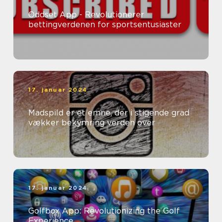
Oddset App - Revolutionerer
bettingverdenen for sportsentusiaster
17. januar 2024
Madspild er et emne, der i stigende grad
vækker bekymring verden over
17. januar 2024
Golfbox App: Revolutionizing the Golf
Experience