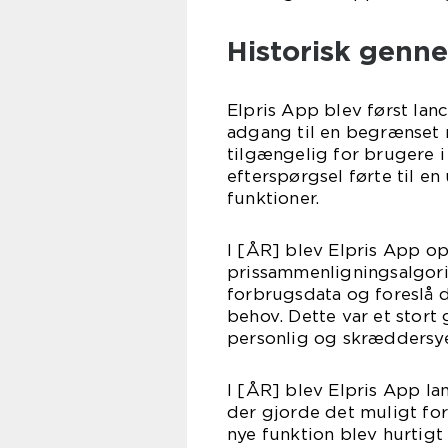
Historisk genn
Elpris App blev først la
adgang til en begrænset
tilgængelig for brugere 
efterspørgsel førte til en 
funktioner.
I [ÅR] blev Elpris App op
prissammenligningsalgori
forbrugsdata og foreslå d
behov. Dette var et stor
personlig og skræddersye
I [ÅR] blev Elpris App l
der gjorde det muligt f
nye funktion blev hurtigt