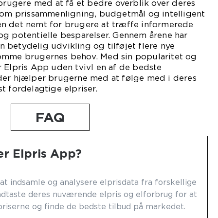
rbrugere med at få et bedre overblik over deres
 som prissammenligning, budgetmål og intelligent
n det nemt for brugere at træffe informerede
og potentielle besparelser. Gennem årene har
betydelig udvikling og tilføjet flere nye
omme brugernes behov. Med sin popularitet og
 Elpris App uden tvivl en af de bedste
der hjælper brugerne med at følge med i deres
t fordelagtige elpriser.
FAQ
r Elpris App?
at indsamle og analysere elprisdata fra forskellige
dtaste deres nuværende elpris og elforbrug for at
riserne og finde de bedste tilbud på markedet.