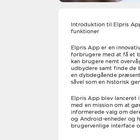
Introduktion til Elpris A
funktioner
Elpris App er en innovativ
forbrugere med at få et 
kan brugere nemt overvåg
udbydere samt finde de b
en dybdegående præsentat
såvel som en historisk ge
Elpris App blev lanceret 
med en mission om at gøre
informerede valg om dere
og Android-enheder og ha
brugervenlige interface o