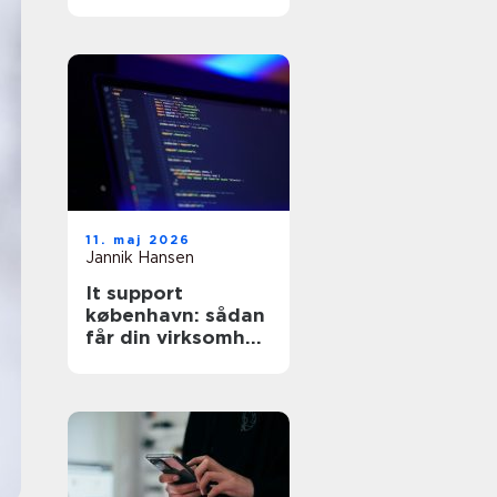
11. maj 2026
Jannik Hansen
It support
københavn: sådan
får din virksomhed
stabil og sikker it-
drift