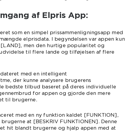
emgang af Elpris App:
nceret som en simpel prissammenligningsapp med
 mængde elprisdata. I begyndelsen var appen kun
i [LAND], men den hurtige popularitet og
udvidelse til flere lande og tilføjelsen af flere
dateret med en intelligent
tme, der kunne analysere brugerens
e bedste tilbud baseret på deres individuelle
t gennembrud for appen og gjorde den mere
t til brugerne.
anceret med en ny funktion kaldet [FUNKTION],
or brugerne at [BESKRIV FUNKTIONEN]. Denne
 et hit blandt brugerne og hjalp appen med at