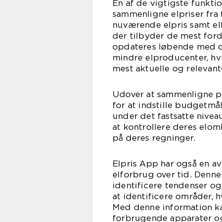
En af de vigtigste funkti
sammenligne elpriser fra 
nuværende elpris samt el
der tilbyder de mest ford
opdateres løbende med de
mindre elproducenter, hvil
mest aktuelle og relevant
Udover at sammenligne pr
for at indstille budgetmå
under det fastsatte nivea
at kontrollere deres elo
på deres regninger.
Elpris App har også en av
elforbrug over tid. Denne
identificere tendenser og
at identificere områder, 
Med denne information ka
forbrugende apparater og