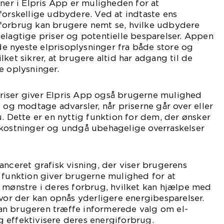
oner i Elpris App er muligheden for at
forskellige udbydere. Ved at indtaste ens
forbrug kan brugere nemt se, hvilke udbydere
elagtige priser og potentielle besparelser. Appen
 nyeste elprisoplysninger fra både store og
ket sikrer, at brugere altid har adgang til de
e oplysninger.
iser giver Elpris App også brugerne mulighed
l og modtage advarsler, når priserne går over eller
u. Dette er en nyttig funktion for dem, der ønsker
mkostninger og undgå ubehagelige overraskelser
anceret grafisk visning, der viser brugerens
 funktion giver brugerne mulighed for at
 mønstre i deres forbrug, hvilket kan hjælpe med
hvor der kan opnås yderligere energibesparelser.
n brugeren træffe informerede valg om el-
 effektivisere deres energiforbrug.