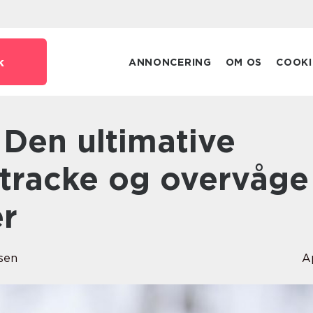
k
ANNONCERING
OM OS
COOKI
t tracke og overvåge
er
sen
A