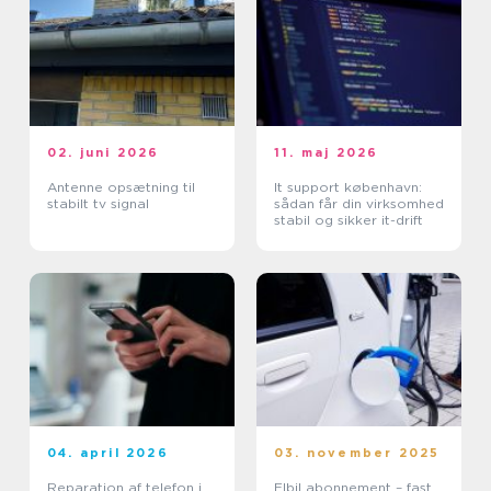
02. juni 2026
11. maj 2026
Antenne opsætning til
It support københavn:
stabilt tv signal
sådan får din virksomhed
stabil og sikker it-drift
04. april 2026
03. november 2025
Reparation af telefon i
Elbil abonnement – fast