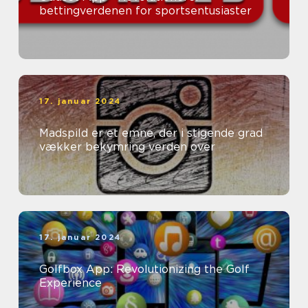
bettingverdenen for sportsentusiaster
17. januar 2024
Madspild er et emne, der i stigende grad
vækker bekymring verden over
17. januar 2024
Golfbox App: Revolutionizing the Golf
Experience