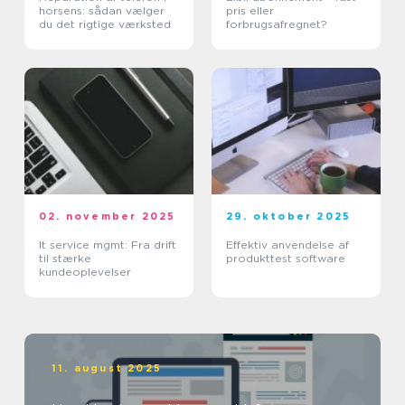
horsens: sådan vælger
pris eller
du det rigtige værksted
forbrugsafregnet?
02. november 2025
29. oktober 2025
It service mgmt: Fra drift
Effektiv anvendelse af
til stærke
produkttest software
kundeoplevelser
11. august 2025