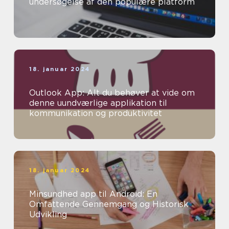
undersøgelse af den populære platform
18. januar 2024
Outlook App: Alt du behøver at vide om
denne uundværlige applikation til
kommunikation og produktivitet
18. januar 2024
Minsundhed app til Android: En
Omfattende Gennemgang og Historisk
Udvikling