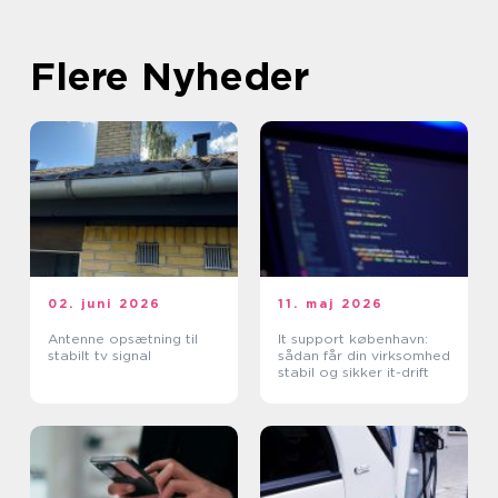
Flere Nyheder
02. juni 2026
11. maj 2026
Antenne opsætning til
It support københavn:
stabilt tv signal
sådan får din virksomhed
stabil og sikker it-drift