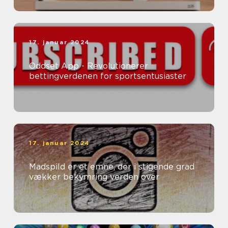
17. januar 2024
Oddset App - Revolutionerer
bettingverdenen for sportsentusiaster
17. januar 2024
Madspild er et emne, der i stigende grad
vækker bekymring verden over