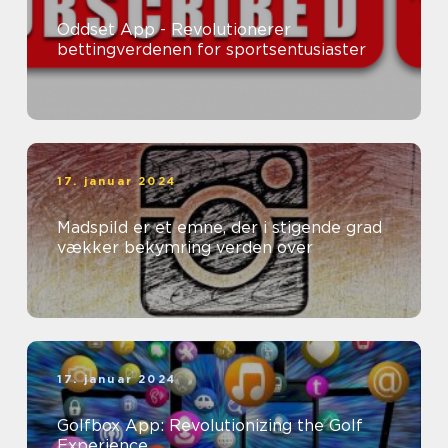
Oddset App - Revolutionerer
bettingverdenen for sportsentusiaster
17. januar 2024
Madspild er et emne, der i stigende grad
vækker bekymring verden over
17. januar 2024
Golfbox App: Revolutionizing the Golf
Experience