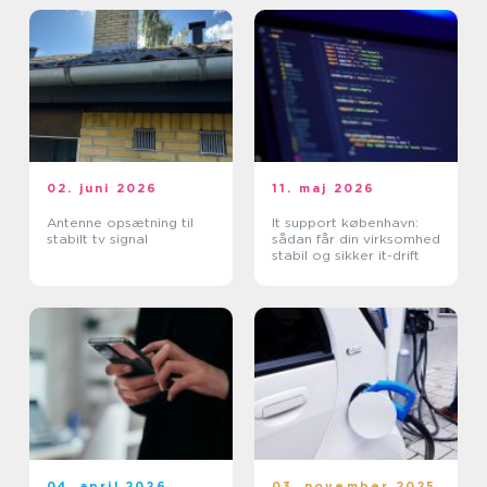
02. juni 2026
11. maj 2026
Antenne opsætning til
It support københavn:
stabilt tv signal
sådan får din virksomhed
stabil og sikker it-drift
04. april 2026
03. november 2025