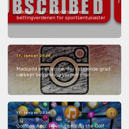
Oddset App - Revolutionerer
bettingverdenen for sportsentusiaster
17. januar 2024
Madspild er et emne, der i stigende grad
vækker bekymring verden over
17. januar 2024
Golfbox App: Revolutionizing the Golf