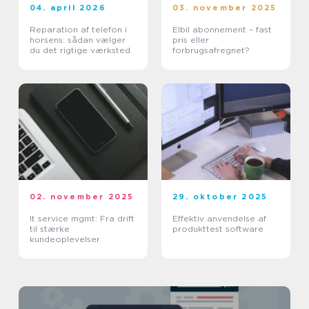
04. april 2026
03. november 2025
Reparation af telefon i
Elbil abonnement – fast
horsens: sådan vælger
pris eller
du det rigtige værksted
forbrugsafregnet?
02. november 2025
29. oktober 2025
It service mgmt: Fra drift
Effektiv anvendelse af
til stærke
produkttest software
kundeoplevelser