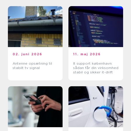
02. juni 2026
11. maj 2026
Antenne opsætning til
It support københavn:
stabilt tv signal
sådan får din virksomhed
stabil og sikker it-drift