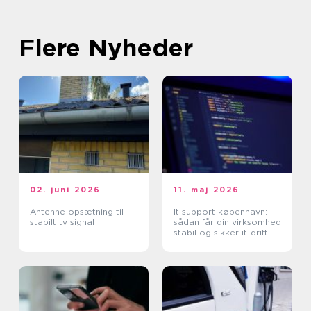
Flere Nyheder
02. juni 2026
11. maj 2026
Antenne opsætning til
It support københavn:
stabilt tv signal
sådan får din virksomhed
stabil og sikker it-drift