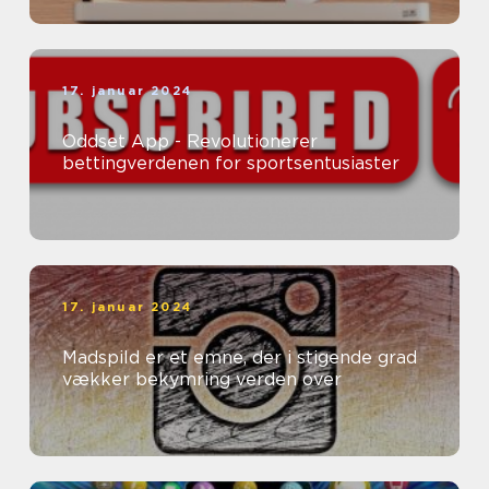
17. januar 2024
Oddset App - Revolutionerer
bettingverdenen for sportsentusiaster
17. januar 2024
Madspild er et emne, der i stigende grad
vækker bekymring verden over