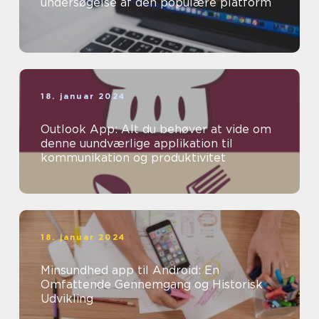
undersøgelse af den populære platform
18. januar 2024
Outlook App: Alt du behøver at vide om
denne uundværlige applikation til
kommunikation og produktivitet
18. januar 2024
Minsundhed app til Android: En
Omfattende Gennemgang og Historisk
Udvikling